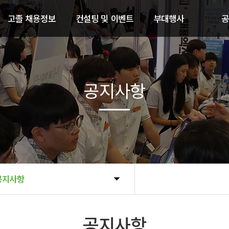
고졸 채용정보
컨설팅 및 이벤트
부대행사
공
참가기업 채용공고
취업 컨설팅
직업계고 취
지난 2025년 참가기업
AICE 인공지능 능력시험
청년 창
공
공지사항
공지사항
공지사항